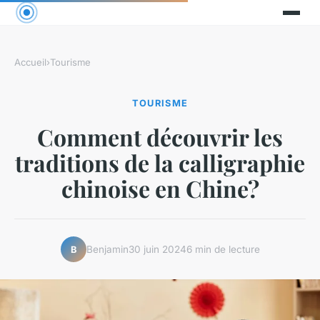
Accueil
›
Tourisme
TOURISME
Comment découvrir les
traditions de la calligraphie
chinoise en Chine?
Benjamin
30 juin 2024
6 min de lecture
B