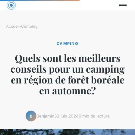
Accueil
›
Camping
CAMPING
Quels sont les meilleurs
conseils pour un camping
en région de forêt boréale
en automne?
Benjamin
30 juin 2024
6 min de lecture
B